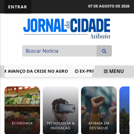
07 DE AGOSTO DE 2026
ENTRAR
MENU
AVANÇO DA CRISE NO AGRO
EX-PREFEITO E EX-SECRETÁRIO
EM ALTA
ECONOMIA
TECNOLOGIA &
ATIBAIA EM
EV
INOVAÇÃO
DESTAQUE