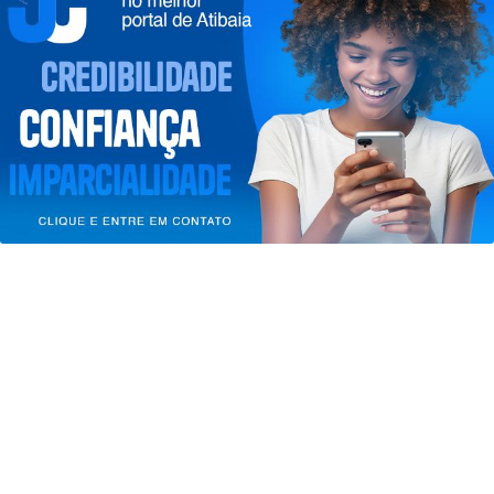
Termos de Uso e Privacidade
Esse site utiliza cookies para melhorar sua
experiência de navegação. Ao continuar o acesso,
entendemos que você concorda com nossos Termos
de Uso e Privacidade.
PARA MAIS INFORMAÇÕES,
ACESSE NOSSOS TERMOS
CLICANDO AQUI
PROSSEGUIR
EVENTOS
Agenda Cultural de Atibaia traz
Festival da Família, Música e Morango
e...
Saiba Mais