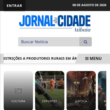
08 DE AGOSTO DE 2026
ENTRAR
MENU
RIÇÕES A PRODUTORES RURAIS EM ÁREAS EM PROCESSO DE...
EM ALTA
CULTURA
ESPORTES
JUSTIÇA
ATI
DE