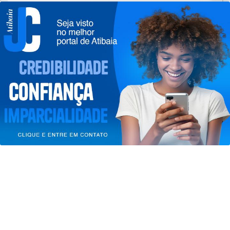
Agência Nacional de Proteção de
Dados investiga plataforma Discord
Termos de Uso e Privacidade
Saiba Mais
Esse site utiliza cookies para melhorar sua
experiência de navegação. Ao continuar o acesso,
entendemos que você concorda com nossos Termos
de Uso e Privacidade.
PARA MAIS INFORMAÇÕES,
ACESSE NOSSOS TERMOS
CLICANDO AQUI
PROSSEGUIR
SAÚDE