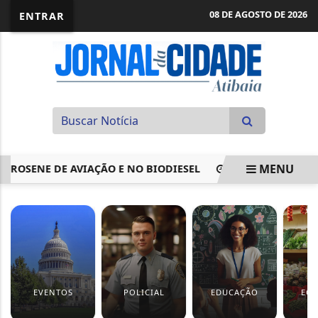
08 DE AGOSTO DE 2026
ENTRAR
MENU
NE DE AVIAÇÃO E NO BIODIESEL
HUGO MOTTA DESTACA
EM ALTA
EVENTOS
POLICIAL
EDUCAÇÃO
EC