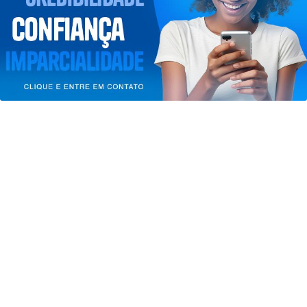
entendemos que você concorda com nossos Termos
de Uso e Privacidade.
PARA MAIS INFORMAÇÕES,
ACESSE NOSSOS TERMOS
CLICANDO AQUI
PROSSEGUIR
ECONOMIA
Balança comercial de julho tem
superávit de US$ 7 bilhões
Saiba Mais