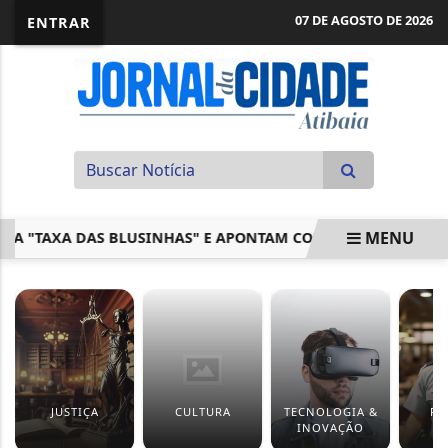
07 DE AGOSTO DE 2026
ENTRAR
MENU
"TAXA DAS BLUSINHAS" E APONTAM CONCORRÊNCIA DESLEAL
EM ALTA
JUSTIÇA
CULTURA
TECNOLOGIA &
PO
INOVAÇÃO