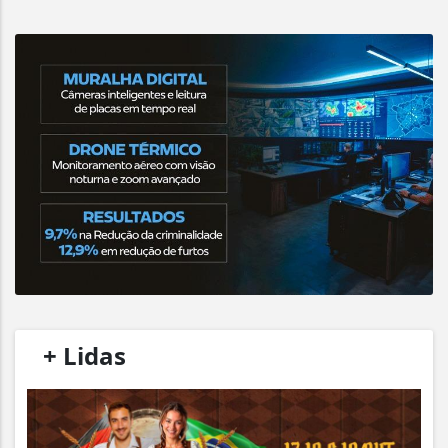
/
+ Lidas
/