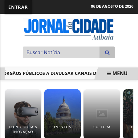
06 DE AGOSTO DE 2026
ENTRAR
MENU
ÃOS PÚBLICOS A DIVULGAR CANAIS DE DENÚNCIA E...
DI
EM ALTA
TECNOLOGIA &
EVENTOS
CULTURA
ED
INOVAÇÃO