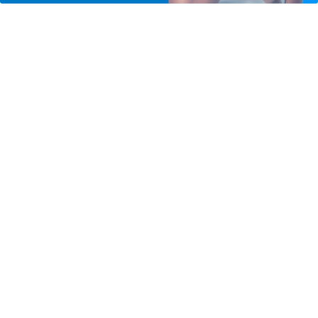
JUSTIÇA
STJ condena ministro Marco Buzzi a
perda de cargo por crimes sexuais
Saiba Mais