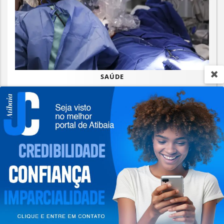
SAÚDE
Rio concentra quase um terço de
casos de exercício ilegal da medicina
Termos de Uso e Privacidade
Saiba Mais
Esse site utiliza cookies para melhorar sua
experiência de navegação. Ao continuar o acesso,
entendemos que você concorda com nossos Termos
de Uso e Privacidade.
PARA MAIS INFORMAÇÕES,
ACESSE NOSSOS TERMOS
CLICANDO AQUI
PROSSEGUIR