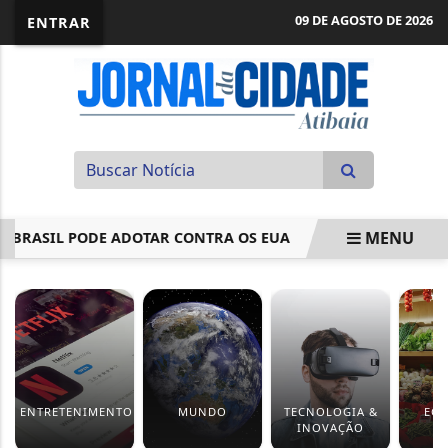
09 DE AGOSTO DE 2026
ENTRAR
MENU
ASIL PODE ADOTAR CONTRA OS EUA
INEP DIVULGA REGRAS
EM ALTA
ENTRETENIMENTO
MUNDO
TECNOLOGIA &
EC
INOVAÇÃO