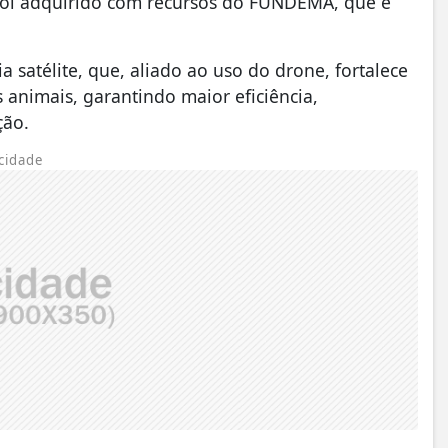
foi adquirido com recursos do FUNDEMA, que é
satélite, que, aliado ao uso do drone, fortalece
animais, garantindo maior eficiência,
ção.
cidade