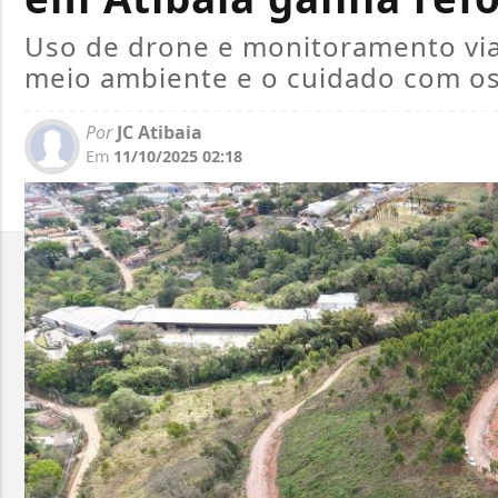
Uso de drone e monitoramento via 
meio ambiente e o cuidado com os
Por
JC Atibaia
Em
11/10/2025 02:18