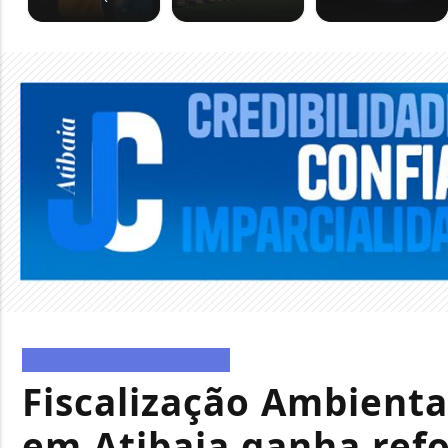
ATIBAIA EM DESTAQUE
Fiscalização Ambienta
em Atibaia ganha refo