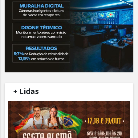
/
+ Lidas
/