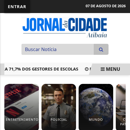
07 DE AGOSTO DE 2026
ENTRAR
MENU
1,7% DOS GESTORES DE ESCOLAS
FIES 2026: MEC DIVULG
EM ALTA
ENTRETENIMENTO
POLICIAL
MUNDO
CO
PATR