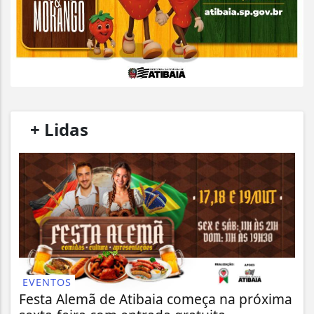
/
+ Lidas
/
EVENTOS
Festa Alemã de Atibaia começa na próxima