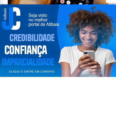
ATIBAIA EM DESTAQUE
Agência Nacional de Proteção de
Dados investiga plataforma Discord
Termos de Uso e Privacidade
Esse site utiliza cookies para melhorar sua
Saiba Mais
experiência de navegação. Ao continuar o acesso,
entendemos que você concorda com nossos Termos
de Uso e Privacidade.
PARA MAIS INFORMAÇÕES,
ACESSE NOSSOS TERMOS
CLICANDO AQUI
PROSSEGUIR