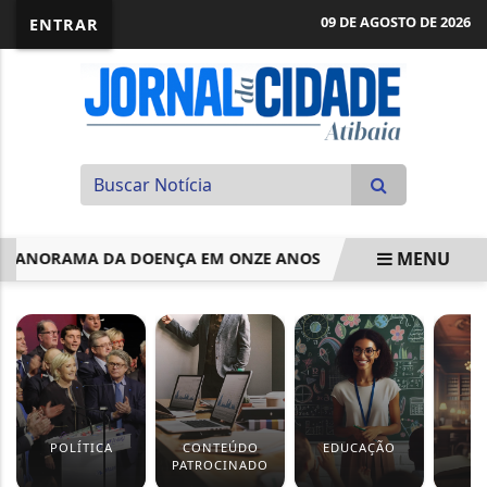
09 DE AGOSTO DE 2026
ENTRAR
MENU
PANORAMA DA DOENÇA EM ONZE ANOS
PREFEITURA REALIZ
EM ALTA
POLÍTICA
CONTEÚDO
EDUCAÇÃO
J
PATROCINADO