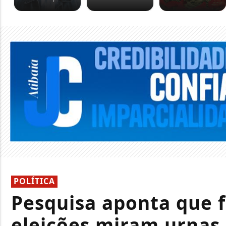
POLÍTICA
Pesquisa aponta que 
eleições miram urnas 