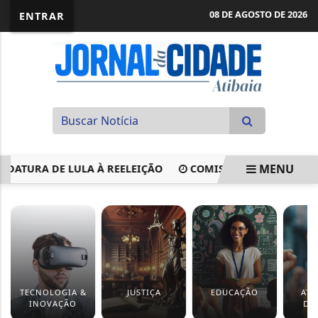
08 DE AGOSTO DE 2026
ENTRAR
MENU
URA DE LULA À REELEIÇÃO
COMISSÃO APROVA CRIAÇÃO D
EM ALTA
TECNOLOGIA &
JUSTIÇA
EDUCAÇÃO
ATI
INOVAÇÃO
DE