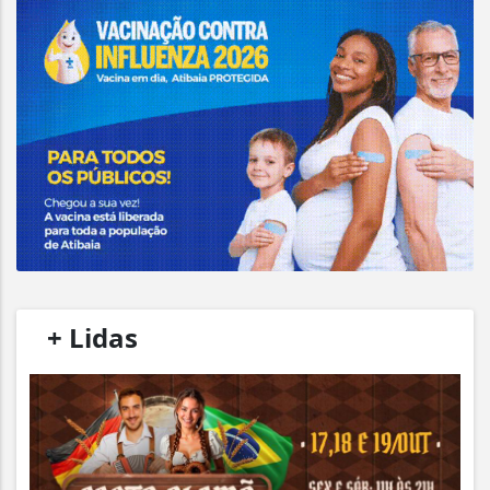
/
+ Lidas
/