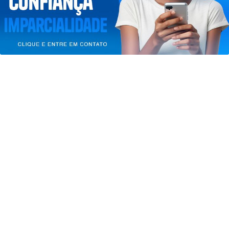
PARA MAIS INFORMAÇÕES,
ACESSE NOSSOS TERMOS
CLICANDO AQUI
PROSSEGUIR
EDUCAÇÃO
Candidatos do Encceja 2026 podem
consultar o cartão de inscrição
Saiba Mais