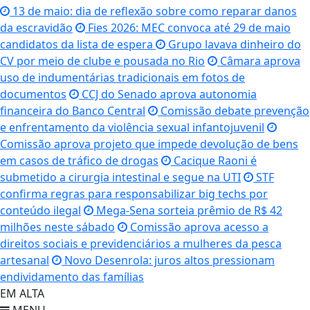
13 de maio: dia de reflexão sobre como reparar danos
da escravidão
Fies 2026: MEC convoca até 29 de maio
candidatos da lista de espera
Grupo lavava dinheiro do
CV por meio de clube e pousada no Rio
Câmara aprova
uso de indumentárias tradicionais em fotos de
documentos
CCJ do Senado aprova autonomia
financeira do Banco Central
Comissão debate prevenção
e enfrentamento da violência sexual infantojuvenil
Comissão aprova projeto que impede devolução de bens
em casos de tráfico de drogas
Cacique Raoni é
submetido a cirurgia intestinal e segue na UTI
STF
confirma regras para responsabilizar big techs por
conteúdo ilegal
Mega-Sena sorteia prêmio de R$ 42
milhões neste sábado
Comissão aprova acesso a
direitos sociais e previdenciários a mulheres da pesca
artesanal
Novo Desenrola: juros altos pressionam
endividamento das famílias
EM ALTA