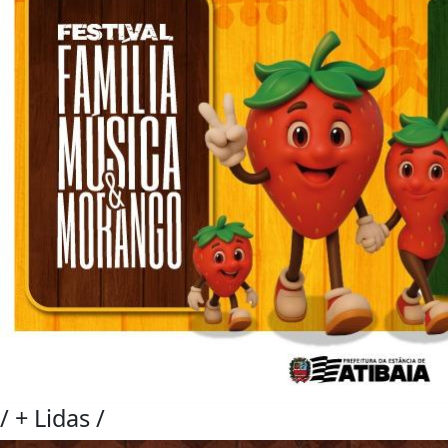
/
+ Lidas
/