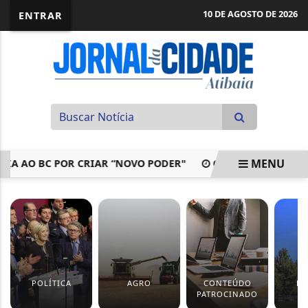
10 DE AGOSTO DE 2026
ENTRAR
MENU
AO BC POR CRIAR “NOVO PODER"
GESTANTES JÁ PODEM S
EM ALTA
POLÍTICA
AGRO
CONTEÚDO
EV
PATROCINADO