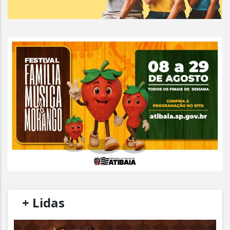
/
+ Lidas
/