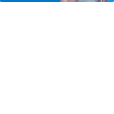
GERAL
Agosto terá dois eclipses; saiba como
assistir aos fenômenos
Saiba Mais