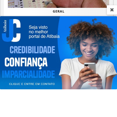
GERAL
Mega-Sena sorteia prêmio acumulado
de R$ 165 milhões neste domingo
Termos de Uso e Privacidade
Saiba Mais
Esse site utiliza cookies para melhorar sua
experiência de navegação. Ao continuar o acesso,
entendemos que você concorda com nossos Termos
de Uso e Privacidade.
PARA MAIS INFORMAÇÕES,
ACESSE NOSSOS TERMOS
CLICANDO AQUI
PROSSEGUIR