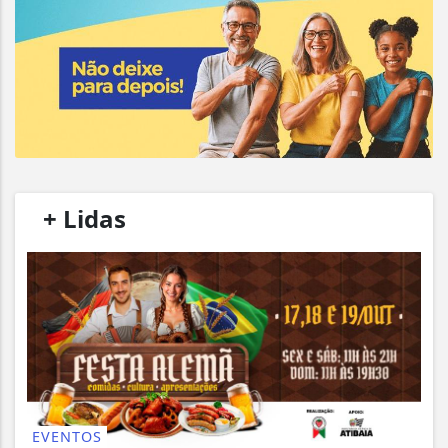
/
+ Lidas
/
EVENTOS