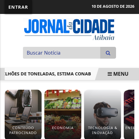
10 DE AGOSTO DE 2026
ENTRAR
MENU
HÕES DE TONELADAS, ESTIMA CONAB
AUDIÊNCIA EM MANA
EM ALTA
CONTEÚDO
ECONOMIA
TECNOLOGIA &
ENTRE
PATROCINADO
INOVAÇÃO