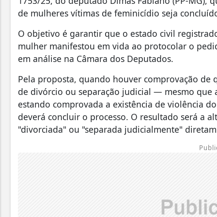
1753/25, do deputado Dimas Fabiano (PP-MG), que
de mulheres vítimas de feminicídio seja concluí
O objetivo é garantir que o estado civil registrad
mulher manifestou em vida ao protocolar o pedi
em análise na Câmara dos Deputados.
Pela proposta, quando houver comprovação de qu
de divórcio ou separação judicial — mesmo que 
estando comprovada a existência de violência dom
deverá concluir o processo. O resultado será a al
"divorciada" ou "separada judicialmente" diretam
Publi