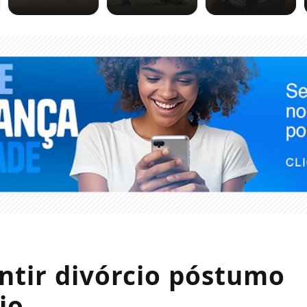
ntir divórcio póstumo
io