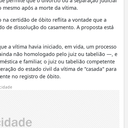
 permite que o divórcio ou a separação judicial
do mesmo após a morte da vítima.
o na certidão de óbito reflita a vontade que a
do de dissolução do casamento. A proposta está
e a vítima havia iniciado, em vida, um processo
ainda não homologado pelo juiz ou tabelião —, e
éstica e familiar, o juiz ou tabelião competente
teração do estado civil da vítima de "casada" para
ente no registro de óbito.
cidade