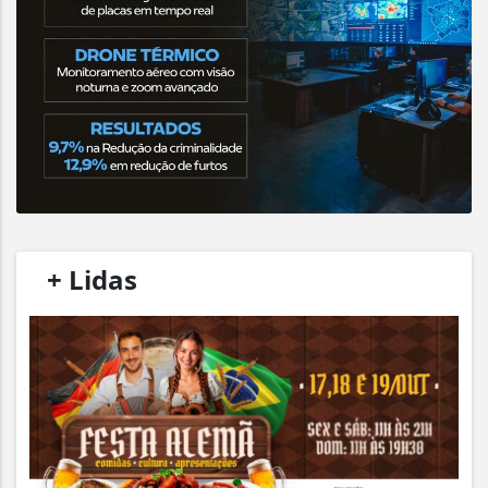
/
+ Lidas
/