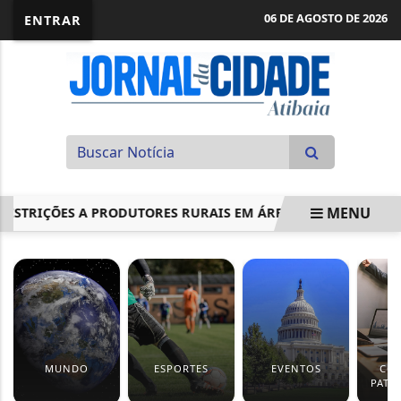
06 DE AGOSTO DE 2026
ENTRAR
MENU
IÇÕES A PRODUTORES RURAIS EM ÁREAS EM PROCESSO DE...
EM ALTA
MUNDO
ESPORTES
EVENTOS
CO
PATR