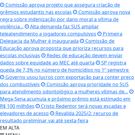
Comissão aprova projeto que assegura criação de
grêmios estudantis nas escolas
Comissão aprova nova
regra sobre indenização por dano moral a vítima de
violência...
Alta demanda faz SUS ampliar
teleatendimento a jogadores compulsivos
Primeira
Delegacia da Mulher é inaugurada
Comissão de
Educação aprova proposta que prioriza recursos para
escolas inclusivas
Redes de educação devem enviar
dados sobre equidade ao MEC até quarta
SP registra
queda de 7,3% no número de homicídios no 1º semestre
Governo usou lucros com exportação para conter preço
dos combustíveis
Comissão aprova prioridade no SUS
para atendimento odontológico a mulheres vítimas de...
Mega-Sena acumula e próximo prêmio está estimado em
R$ 100 milhões
Cristo Redentor terá novas escadas e
elevadores de acesso
Revalida 2025/2: recurso de
resultado preliminar vai até sexta-feira
EM ALTA