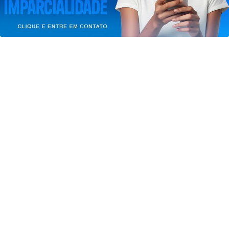
CLICANDO AQUI
Saiba Mais
PROSSEGUIR
JUSTIÇA
Moraes nega pedido para que
Bolsonaro receba filhos no Dia dos