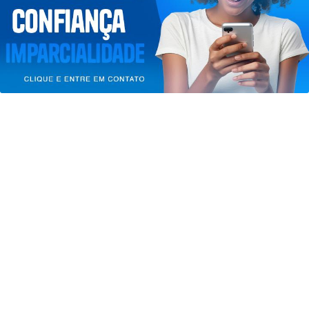
entendemos que você concorda com nossos Termos
de Uso e Privacidade.
PARA MAIS INFORMAÇÕES,
ACESSE NOSSOS TERMOS
CLICANDO AQUI
PROSSEGUIR
JUSTIÇA
Bolsonaro pede ao STF para receber
os filhos no Dia dos Pais
Saiba Mais