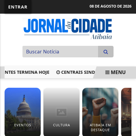
08 DE AGOSTO DE 2026
ENTRAR
MENU
ES TERMINA HOJE
CENTRAIS SINDICAIS TEMEM VULNERAB
EM ALTA
EVENTOS
CULTURA
ATIBAIA EM
J
DESTAQUE