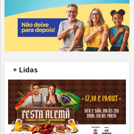
/
+ Lidas
/