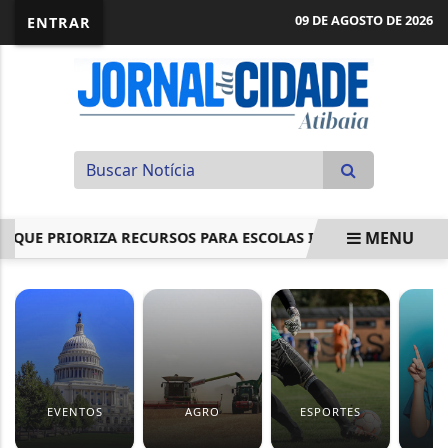
09 DE AGOSTO DE 2026
ENTRAR
MENU
 PRIORIZA RECURSOS PARA ESCOLAS INCLUSIVAS
PÉ-DE-
EM ALTA
EVENTOS
AGRO
ESPORTES
S