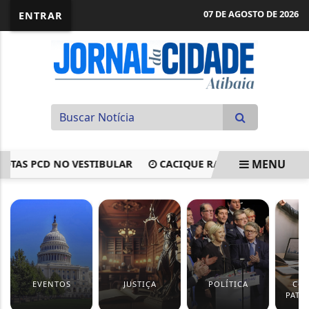
07 DE AGOSTO DE 2026
ENTRAR
MENU
S PCD NO VESTIBULAR
CACIQUE RAONI TEM ALTA HOSPIT
EM ALTA
EVENTOS
JUSTIÇA
POLÍTICA
CO
PATR