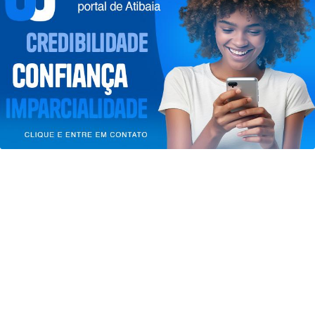
Termos de Uso e Privacidade
Saiba Mais
Esse site utiliza cookies para melhorar sua
experiência de navegação. Ao continuar o acesso,
entendemos que você concorda com nossos Termos
de Uso e Privacidade.
PARA MAIS INFORMAÇÕES,
ACESSE NOSSOS TERMOS
CLICANDO AQUI
PROSSEGUIR
JUSTIÇA
STF suspende julgamento de lei que
proíbe jogos de azar