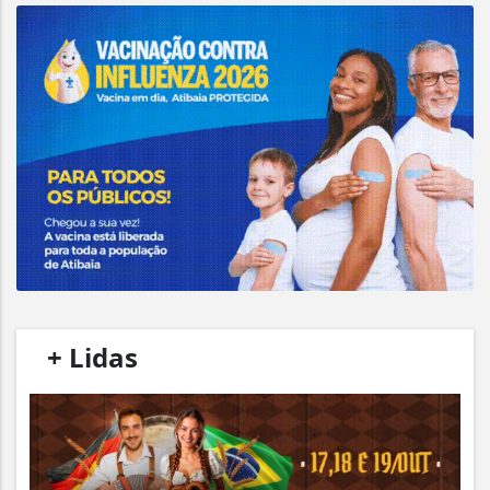
/
+ Lidas
/