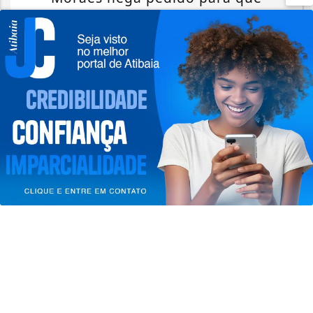
Bolsonaro receba filhos no Dia dos
Pais
Termos de Uso e Privacidade
Saiba Mais
Esse site utiliza cookies para melhorar sua
experiência de navegação. Ao continuar o acesso,
entendemos que você concorda com nossos Termos
de Uso e Privacidade.
PARA MAIS INFORMAÇÕES,
ACESSE NOSSOS TERMOS
CLICANDO AQUI
PROSSEGUIR
ATIBAIA EM DESTAQUE