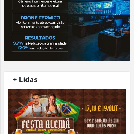
/
+ Lidas
/