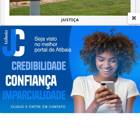
JUSTIÇA
STF suspende julgamento de lei que
proíbe jogos de azar
Termos de Uso e Privacidade
Saiba Mais
Esse site utiliza cookies para melhorar sua
experiência de navegação. Ao continuar o acesso,
entendemos que você concorda com nossos Termos
de Uso e Privacidade.
PARA MAIS INFORMAÇÕES,
ACESSE NOSSOS TERMOS
CLICANDO AQUI
PROSSEGUIR