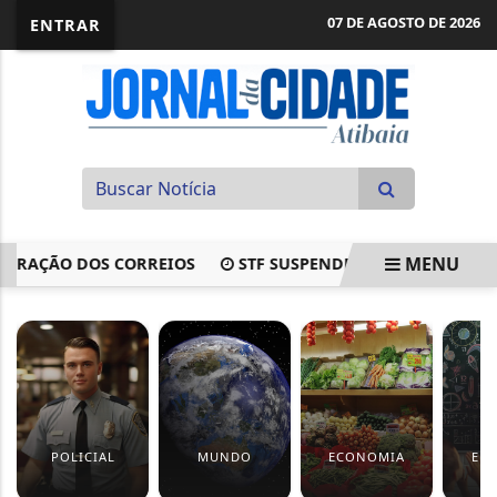
07 DE AGOSTO DE 2026
ENTRAR
MENU
ÇÃO DOS CORREIOS
STF SUSPENDE JULGAMENTO SOBRE 
EM ALTA
POLICIAL
MUNDO
ECONOMIA
ED