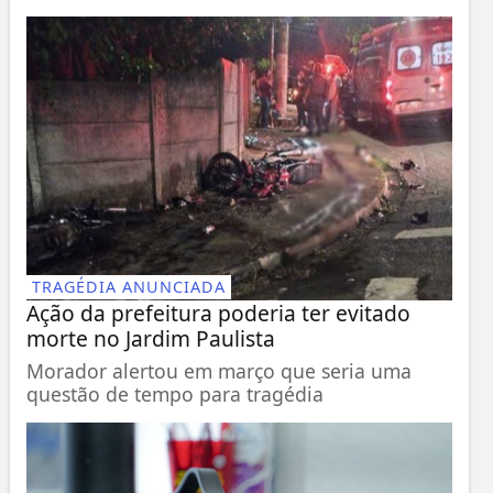
TRAGÉDIA ANUNCIADA
Ação da prefeitura poderia ter evitado
morte no Jardim Paulista
Morador alertou em março que seria uma
questão de tempo para tragédia