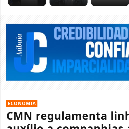
ECONOMIA
CMN regulamenta linh
auxílio a companhias 