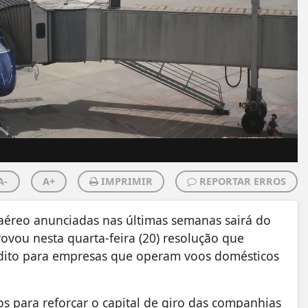
A-
A+
IMPRIMIR
REPORTAR ERROS
 aéreo anunciadas nas últimas semanas sairá do
vou nesta quarta-feira (20) resolução que
dito para empresas que operam voos domésticos
s para reforçar o capital de giro das companhias