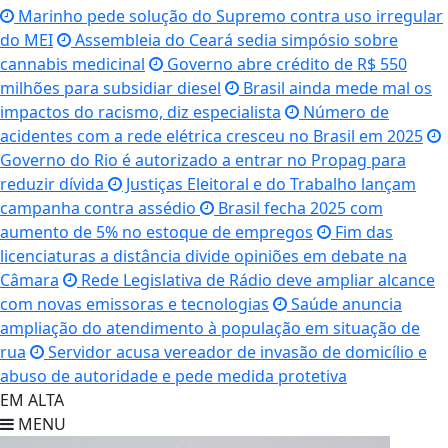
Marinho pede solução do Supremo contra uso irregular
do MEI
Assembleia do Ceará sedia simpósio sobre
cannabis medicinal
Governo abre crédito de R$ 550
milhões para subsidiar diesel
Brasil ainda mede mal os
impactos do racismo, diz especialista
Número de
acidentes com a rede elétrica cresceu no Brasil em 2025
Governo do Rio é autorizado a entrar no Propag para
reduzir dívida
Justiças Eleitoral e do Trabalho lançam
campanha contra assédio
Brasil fecha 2025 com
aumento de 5% no estoque de empregos
Fim das
licenciaturas a distância divide opiniões em debate na
Câmara
Rede Legislativa de Rádio deve ampliar alcance
com novas emissoras e tecnologias
Saúde anuncia
ampliação do atendimento à população em situação de
rua
Servidor acusa vereador de invasão de domicílio e
abuso de autoridade e pede medida protetiva
EM ALTA
MENU