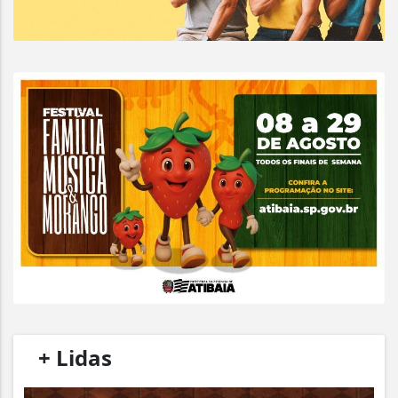
/
+ Lidas
/