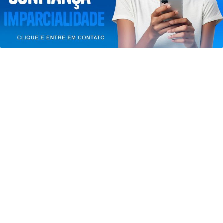
PARA MAIS INFORMAÇÕES,
ACESSE NOSSOS TERMOS
CLICANDO AQUI
PROSSEGUIR
SAÚDE
Paulistanos enfrentam filas para
tomar vacina contra sarampo
Saiba Mais