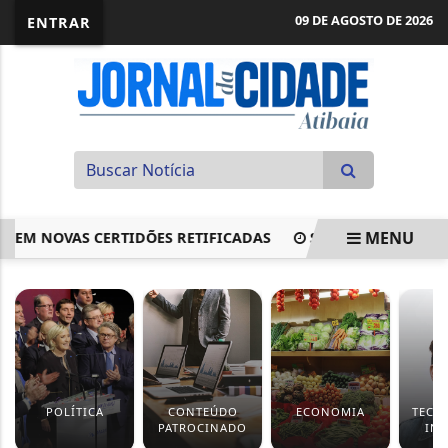
09 DE AGOSTO DE 2026
ENTRAR
MENU
 NOVAS CERTIDÕES RETIFICADAS
STF: SEM SALÁRIO E F
EM ALTA
POLÍTICA
CONTEÚDO
ECONOMIA
TECN
PATROCINADO
IN