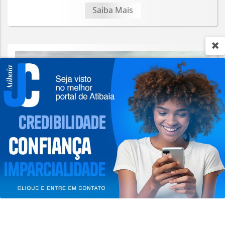
Saiba Mais
Termos de Uso e Privacidade
Esse site utiliza cookies para melhorar sua
experiência de navegação. Ao continuar o acesso,
entendemos que você concorda com nossos Termos
de Uso e Privacidade.
PARA MAIS INFORMAÇÕES,
ACESSE NOSSOS TERMOS
CLICANDO AQUI
PROSSEGUIR
ECONOMIA
Leilões de petróleo em outubro terão
recorde de áreas em disputa