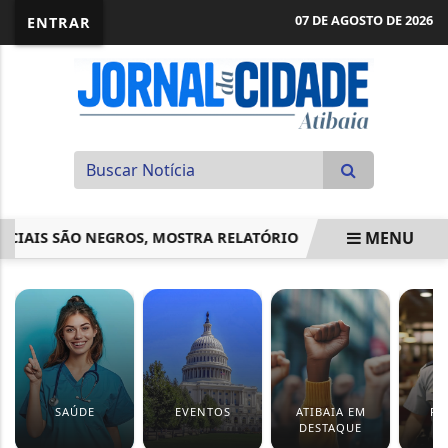
07 DE AGOSTO DE 2026
ENTRAR
MENU
AIS SÃO NEGROS, MOSTRA RELATÓRIO
PROJETO AMPLIA AC
EM ALTA
SAÚDE
EVENTOS
ATIBAIA EM
PO
DESTAQUE