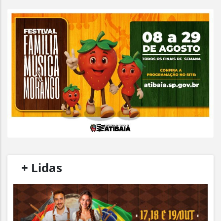
/
+ Lidas
/