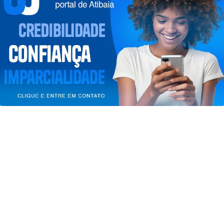
Termos de Uso e Privacidade
Esse site utiliza cookies para melhorar sua
experiência de navegação. Ao continuar o acesso,
entendemos que você concorda com nossos Termos
de Uso e Privacidade.
PARA MAIS INFORMAÇÕES,
ACESSE NOSSOS TERMOS
CLICANDO AQUI
GERAL
PROSSEGUIR
Agosto terá dois eclipses; saiba como
assistir aos fenômenos
Saiba Mais