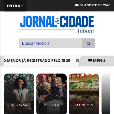
09 DE AGOSTO DE 2026
ENTRAR
MENU
 MENOR JÁ REGISTRADO PELO IBGE
PROJETO OBRIGA HOTÉI
EM ALTA
EDUCAÇÃO
POLÍTICA
ECONOMIA
CU