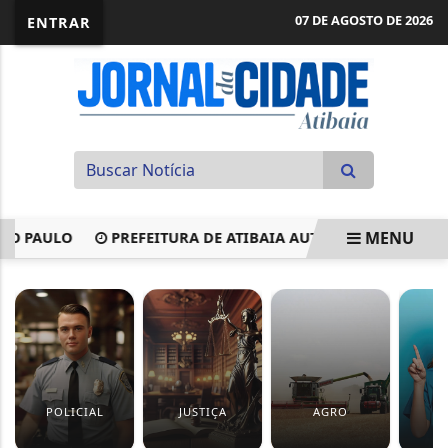
07 DE AGOSTO DE 2026
ENTRAR
MENU
PAULO
PREFEITURA DE ATIBAIA AUTORIZA FUNCIONAMENT
EM ALTA
POLICIAL
JUSTIÇA
AGRO
S