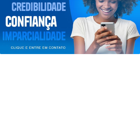
experiência de navegação. Ao continuar o acesso,
entendemos que você concorda com nossos Termos
de Uso e Privacidade.
PARA MAIS INFORMAÇÕES,
ACESSE NOSSOS TERMOS
CLICANDO AQUI
PROSSEGUIR
ECONOMIA
Leilões de petróleo em outubro terão
recorde de áreas em disputa
Saiba Mais