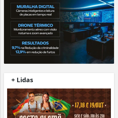
/
+ Lidas
/