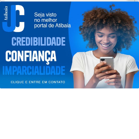
AGU se reúne com Discord e cobra
proteção de crianças na plataforma
Termos de Uso e Privacidade
Saiba Mais
Esse site utiliza cookies para melhorar sua
experiência de navegação. Ao continuar o acesso,
entendemos que você concorda com nossos Termos
de Uso e Privacidade.
PARA MAIS INFORMAÇÕES,
ACESSE NOSSOS TERMOS
CLICANDO AQUI
PROSSEGUIR
ATIBAIA EM DESTAQUE