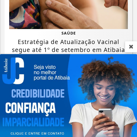
SAÚDE
Estratégia de Atualização Vacinal
segue até 1º de setembro em Atibaia
Saiba Mais
Termos de Uso e Privacidade
Esse site utiliza cookies para melhorar sua
experiência de navegação. Ao continuar o acesso,
entendemos que você concorda com nossos Termos
de Uso e Privacidade.
PARA MAIS INFORMAÇÕES,
ACESSE NOSSOS TERMOS
CLICANDO AQUI
PROSSEGUIR