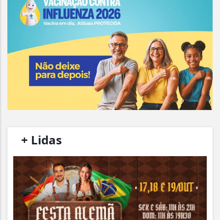
/
+ Lidas
/