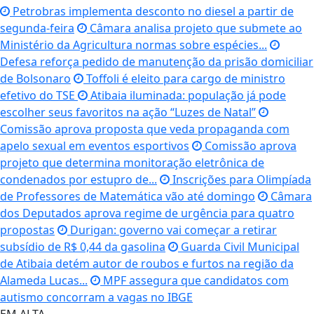
Petrobras implementa desconto no diesel a partir de
segunda-feira
Câmara analisa projeto que submete ao
Ministério da Agricultura normas sobre espécies...
Defesa reforça pedido de manutenção da prisão domiciliar
de Bolsonaro
Toffoli é eleito para cargo de ministro
efetivo do TSE
Atibaia iluminada: população já pode
escolher seus favoritos na ação “Luzes de Natal”
Comissão aprova proposta que veda propaganda com
apelo sexual em eventos esportivos
Comissão aprova
projeto que determina monitoração eletrônica de
condenados por estupro de...
Inscrições para Olimpíada
de Professores de Matemática vão até domingo
Câmara
dos Deputados aprova regime de urgência para quatro
propostas
Durigan: governo vai começar a retirar
subsídio de R$ 0,44 da gasolina
Guarda Civil Municipal
de Atibaia detém autor de roubos e furtos na região da
Alameda Lucas...
MPF assegura que candidatos com
autismo concorram a vagas no IBGE