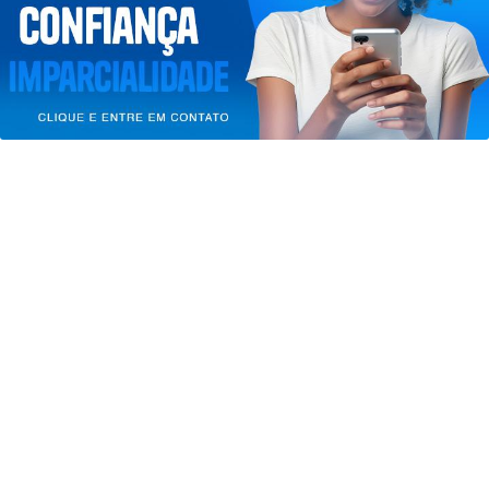
de Uso e Privacidade.
PARA MAIS INFORMAÇÕES,
ACESSE NOSSOS TERMOS
CLICANDO AQUI
PROSSEGUIR
JUSTIÇA
Bolsonaro pede ao STF para receber
os filhos no Dia dos Pais
Saiba Mais