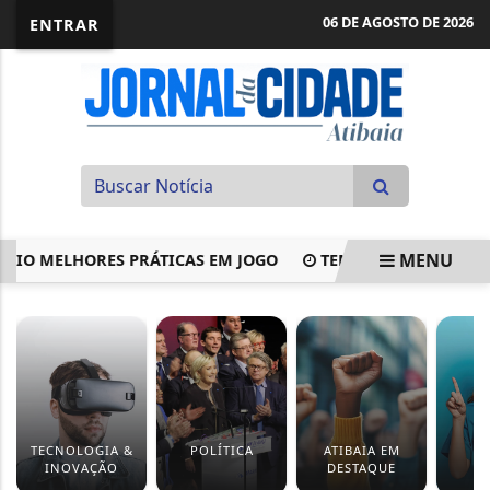
06 DE AGOSTO DE 2026
ENTRAR
MENU
 MELHORES PRÁTICAS EM JOGO
TEMPO SECO INTENSIFICA
EM ALTA
TECNOLOGIA &
POLÍTICA
ATIBAIA EM
S
INOVAÇÃO
DESTAQUE