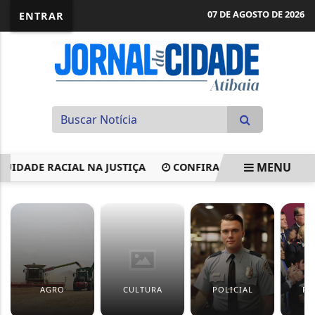
07 DE AGOSTO DE 2026
ENTRAR
MENU
UIDADE RACIAL NA JUSTIÇA
CONFIRA DEZENAS SORTEAD
EM ALTA
AGRO
CULTURA
POLICIAL
PO