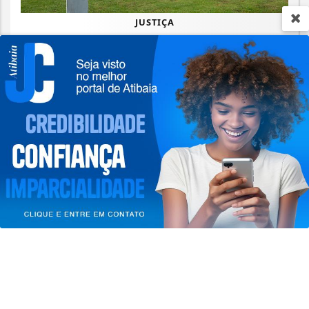
JUSTIÇA
STF suspende julgamento de lei que
proíbe jogos de azar
Termos de Uso e Privacidade
Saiba Mais
Esse site utiliza cookies para melhorar sua
experiência de navegação. Ao continuar o acesso,
entendemos que você concorda com nossos Termos
de Uso e Privacidade.
PARA MAIS INFORMAÇÕES,
ACESSE NOSSOS TERMOS
CLICANDO AQUI
PROSSEGUIR