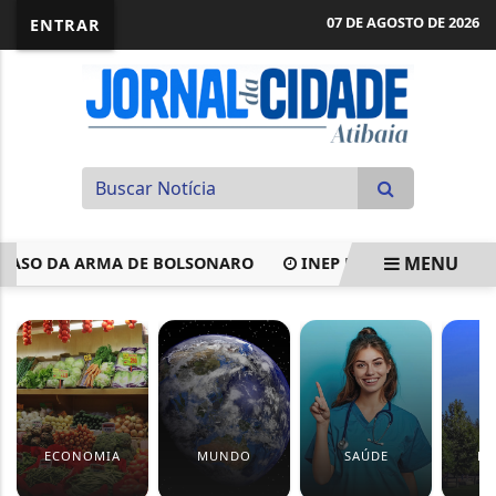
07 DE AGOSTO DE 2026
ENTRAR
MENU
SO DA ARMA DE BOLSONARO
INEP NEGA MUDANÇA NOS CRI
EM ALTA
ECONOMIA
MUNDO
SAÚDE
EV