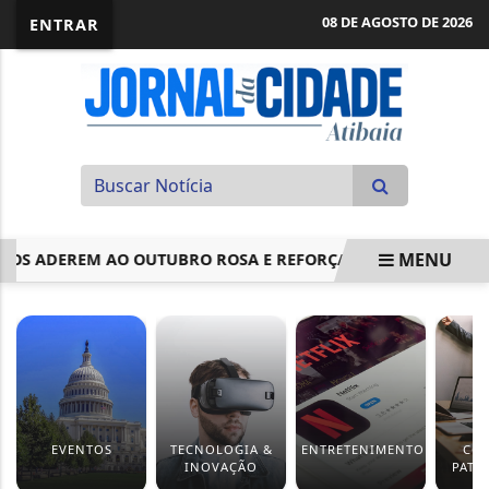
08 DE AGOSTO DE 2026
ENTRAR
MENU
IÇOS ADEREM AO OUTUBRO ROSA E REFORÇAM IMPORTÂNCIA DA
EM ALTA
EVENTOS
TECNOLOGIA &
ENTRETENIMENTO
CO
INOVAÇÃO
PATR