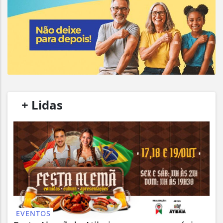
/
+ Lidas
/
EVENTOS