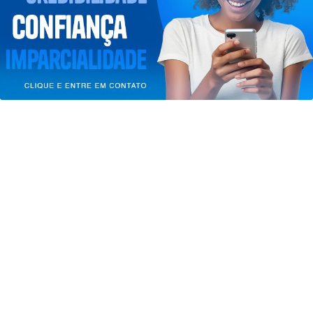
entendemos que você concorda com nossos Termos
de Uso e Privacidade.
PARA MAIS INFORMAÇÕES,
ACESSE NOSSOS TERMOS
CLICANDO AQUI
PROSSEGUIR
ATIBAIA EM DESTAQUE
AGU se reúne com Discord e cobra
proteção de crianças na plataforma
Saiba Mais