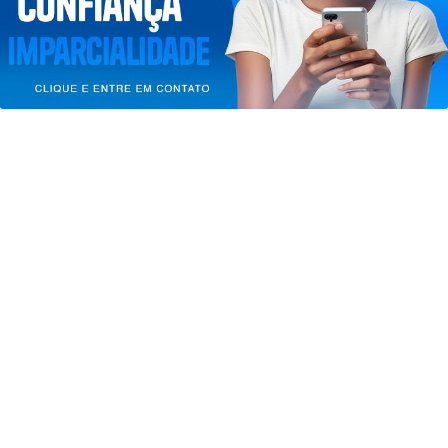
PARA MAIS INFORMAÇÕES,
ACESSE NOSSOS TERMOS
CLICANDO AQUI
PROSSEGUIR
ECONOMIA
Leilões de petróleo em outubro terão
recorde de áreas em disputa
Saiba Mais