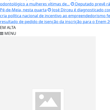
odontológico a mulheres vítimas de...
Deputado prevê ráp
Pé-de-Meia, nesta quarta
José Dirceu é diagnosticado co
cria política nacional de incentivo ao empreendedorismo f
resultado de pedido de isenção da inscrição para o Enem 
EM ALTA
MENU