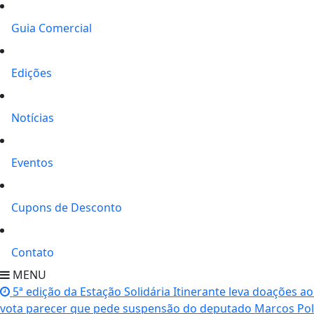
Guia Comercial
Edições
Notícias
Eventos
Cupons de Desconto
Contato
MENU
5ª edição da Estação Solidária Itinerante leva doações ao
vota parecer que pede suspensão do deputado Marcos Pol