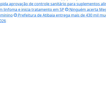
ida aprovação de controle sanitário para suplementos al
m linfoma e inicia tratamento em SP
Ninguém acerta Meg
eminino
Prefeitura de Atibaia entrega mais de 430 mil m
2026