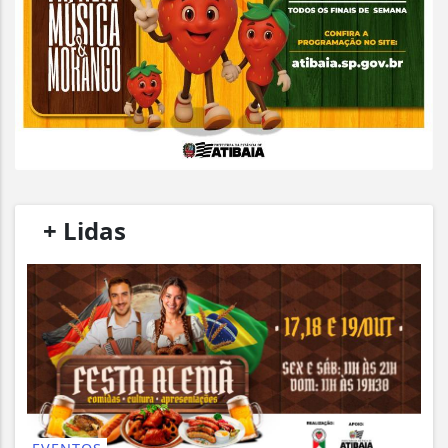
/
+ Lidas
/