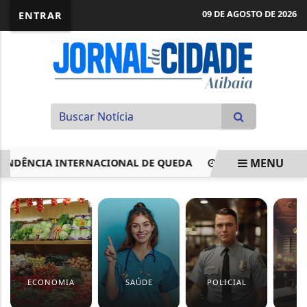
09 DE AGOSTO DE 2026
ENTRAR
MENU
NCIA INTERNACIONAL DE QUEDA
MEGA-SENA SORTEIA P
EM ALTA
ECONOMIA
SAÚDE
POLICIAL
J