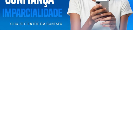
PARA MAIS INFORMAÇÕES,
ACESSE NOSSOS TERMOS
CLICANDO AQUI
PROSSEGUIR
SAÚDE
Paulistanos enfrentam filas para
tomar vacina contra sarampo
Saiba Mais