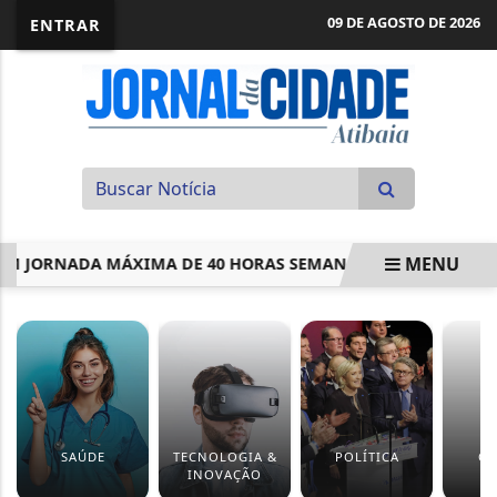
09 DE AGOSTO DE 2026
ENTRAR
MENU
JORNADA MÁXIMA DE 40 HORAS SEMANAIS; ACOMPANHE
EM ALTA
SAÚDE
TECNOLOGIA &
POLÍTICA
CU
INOVAÇÃO