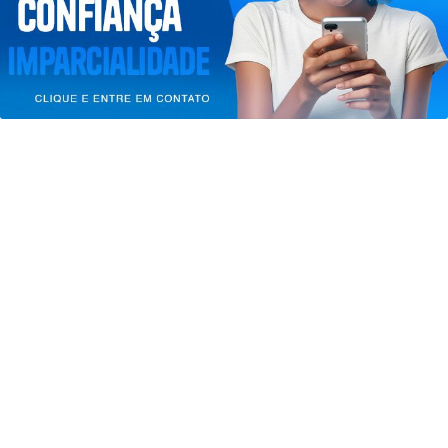
de Uso e Privacidade.
PARA MAIS INFORMAÇÕES,
ACESSE NOSSOS TERMOS
CLICANDO AQUI
PROSSEGUIR
SAÚDE
Paulistanos enfrentam filas para
tomar vacina contra sarampo
Saiba Mais