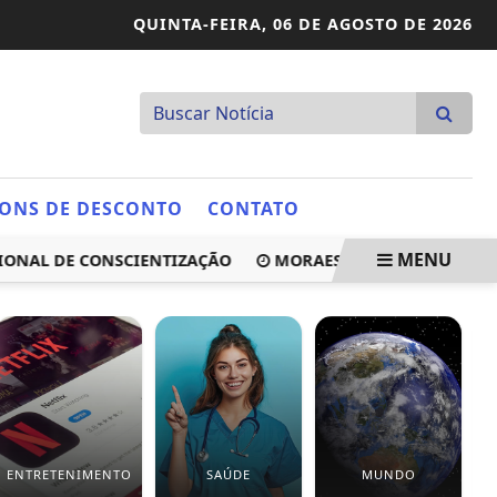
QUINTA-FEIRA,
06 DE AGOSTO DE 2026
ONS DE DESCONTO
CONTATO
MENU
AL DE CONSCIENTIZAÇÃO
MORAES DÁ 24 HORAS PARA BOL
ENTRETENIMENTO
SAÚDE
MUNDO