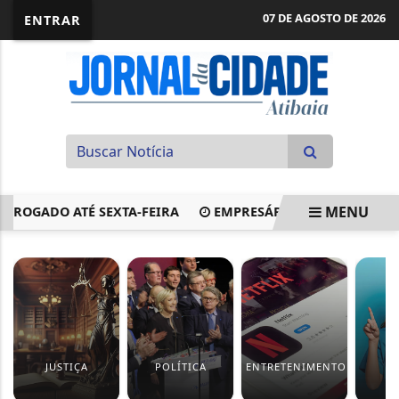
07 DE AGOSTO DE 2026
ENTRAR
MENU
ORROGADO ATÉ SEXTA-FEIRA
EMPRESÁRIOS ATACAM PEC 6
EM ALTA
JUSTIÇA
POLÍTICA
ENTRETENIMENTO
S