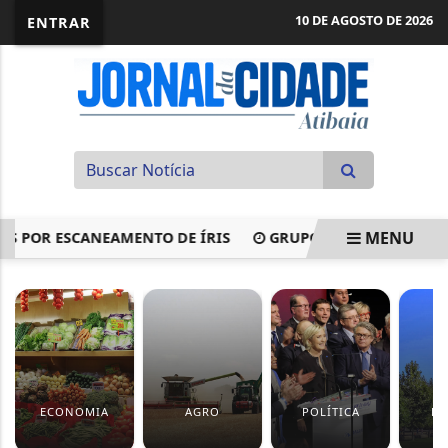
10 DE AGOSTO DE 2026
ENTRAR
MENU
OR ESCANEAMENTO DE ÍRIS
GRUPO LAVAVA DINHEIRO DO 
EM ALTA
ECONOMIA
AGRO
POLÍTICA
EV