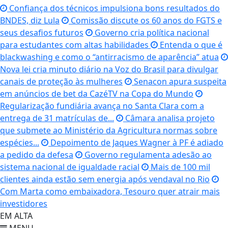
Confiança dos técnicos impulsiona bons resultados do
BNDES, diz Lula
Comissão discute os 60 anos do FGTS e
seus desafios futuros
Governo cria política nacional
para estudantes com altas habilidades
Entenda o que é
blackwashing e como o “antirracismo de aparência” atua
Nova lei cria minuto diário na Voz do Brasil para divulgar
canais de proteção às mulheres
Senacon apura suspeita
em anúncios de bet da CazéTV na Copa do Mundo
Regularização fundiária avança no Santa Clara com a
entrega de 31 matrículas de...
Câmara analisa projeto
que submete ao Ministério da Agricultura normas sobre
espécies...
Depoimento de Jaques Wagner à PF é adiado
a pedido da defesa
Governo regulamenta adesão ao
sistema nacional de igualdade racial
Mais de 100 mil
clientes ainda estão sem energia após vendaval no Rio
Com Marta como embaixadora, Tesouro quer atrair mais
investidores
EM ALTA